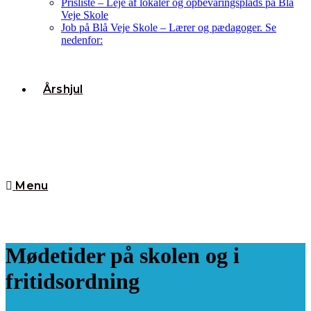
Prisliste – Leje af lokaler og opbevaringsplads på Blå
Veje Skole
Job på Blå Veje Skole – Lærer og pædagoger. Se
nedenfor:
Årshjul
Menu
Mødetider på skolen og i
fritidsordning