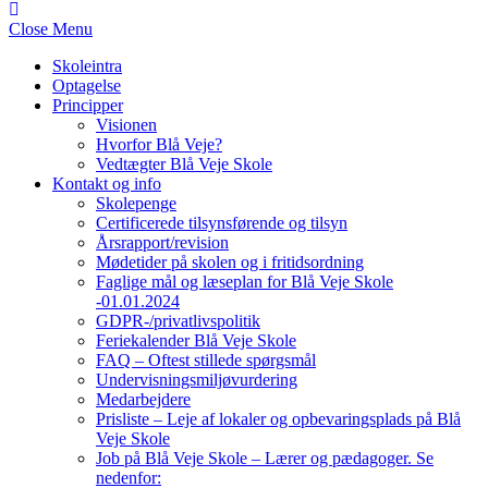
Close Menu
Skoleintra
Optagelse
Principper
Visionen
Hvorfor Blå Veje?
Vedtægter Blå Veje Skole
Kontakt og info
Skolepenge
Certificerede tilsynsførende og tilsyn
Årsrapport/revision
Mødetider på skolen og i fritidsordning
Faglige mål og læseplan for Blå Veje Skole
-01.01.2024
GDPR-/privatlivspolitik
Feriekalender Blå Veje Skole
FAQ – Oftest stillede spørgsmål
Undervisningsmiljøvurdering
Medarbejdere
Prisliste – Leje af lokaler og opbevaringsplads på Blå
Veje Skole
Job på Blå Veje Skole – Lærer og pædagoger. Se
nedenfor: