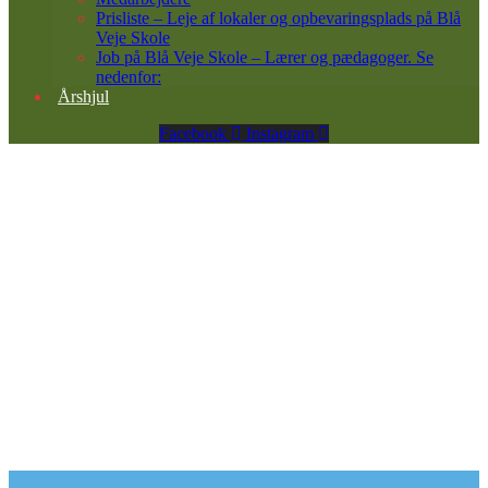
Prisliste – Leje af lokaler og opbevaringsplads på Blå
Veje Skole
Job på Blå Veje Skole – Lærer og pædagoger. Se
nedenfor:
Årshjul
Facebook
Instagram