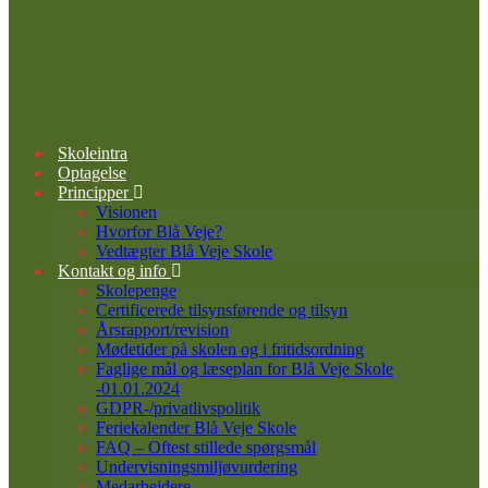
Skoleintra
Optagelse
Principper
Visionen
Hvorfor Blå Veje?
Vedtægter Blå Veje Skole
Kontakt og info
Skolepenge
Certificerede tilsynsførende og tilsyn
Årsrapport/revision
Mødetider på skolen og i fritidsordning
Faglige mål og læseplan for Blå Veje Skole
-01.01.2024
GDPR-/privatlivspolitik
Feriekalender Blå Veje Skole
FAQ – Oftest stillede spørgsmål
Undervisningsmiljøvurdering
Medarbejdere