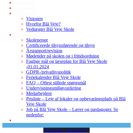
Skoleintra
Optagelse
Principper
Visionen
Hvorfor Blå Veje?
Vedtægter Blå Veje Skole
Kontakt og info
Skolepenge
Certificerede tilsynsførende og tilsyn
Årsrapport/revision
Mødetider på skolen og i fritidsordning
Faglige mål og læseplan for Blå Veje Skole
-01.01.2024
GDPR-/privatlivspolitik
Feriekalender Blå Veje Skole
FAQ – Oftest stillede spørgsmål
Undervisningsmiljøvurdering
Medarbejdere
Prisliste – Leje af lokaler og opbevaringsplads på Blå
Veje Skole
Job på Blå Veje Skole – Lærer og pædagoger. Se
nedenfor:
Årshjul
Facebook
Instagram