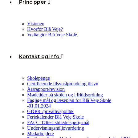
Principper
Visionen
Hvorfor Blå Veje?
Vedtægter Blå Veje Skole
Kontakt og info
Skolepenge
Certificerede tilsynsførende og tilsyn
Årsrapport/revision
Mødetider på skolen og i fritidsordning
Faglige mål og læseplan for Blå Veje Skole
-01.01.2024
GDPR-/privatlivspolitik
Feriekalender Blå Veje Skole
FAQ – Oftest stillede spørgsmål
Undervisningsmiljøvurdering
Medarbejdere